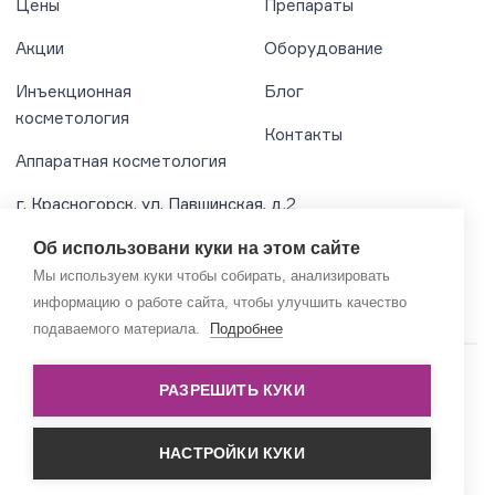
Цены
Препараты
Акции
Оборудование
Инъекционная
Блог
косметология
Контакты
Аппаратная косметология
г. Красногорск, ул. Павшинская, д.2
Мы работаем ежедневно с 9:00 до 20:00
Об использовани куки на этом сайте
Мы используем куки чтобы собирать, анализировать
+7 (495) 739-73-72
информацию о работе сайта, чтобы улучшить качество
подаваемого материала.
Подробнее
© 2019–2026 Gormedbeauty
РАЗРЕШИТЬ КУКИ
НАСТРОЙКИ КУКИ