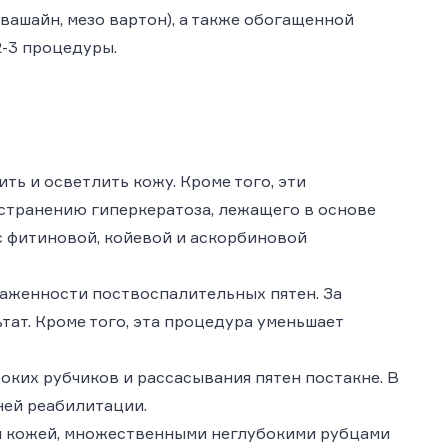
ашайн, мезо вартон), а также обогащенной
2-3 процедуры.
ть и осветлить кожу. Кроме того, эти
транению гиперкератоза, лежащего в основе
с фитиновой, койевой и аскорбиновой
аженности поствоспалительных пятен. За
тат. Кроме того, эта процедура уменьшает
оких рубчиков и рассасывания пятен постакне. В
ней реабилитации.
й кожей, множественными неглубокими рубцами