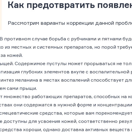
Как предотвратить появл
Рассмотрим варианты коррекции данной пробл
 В противном случае борьба с рубчиками и пятнами буд
ко из местных и системных препаратов, но порой треб
за кожей.
рыщей
. Содержимое пустулы может прорываться не толь
тизация глубоких элементов вкупе с воспалительной 
 синтез меланина в местах воспалений способствует 
чем сами прыщи.
ет множество работающих препаратов, способных на к
дствах они содержатся в нужной форме и концентрации
мецевтические средства, которые вам порекомендует 
е доступны для усвоения кожей, соответственно резуль
 средства хороши, однако доставка активных веществ 