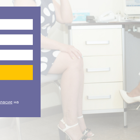
гласие
на