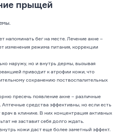
ение прыщей
емы.
ет напоминать бег на месте. Лечение акне –
ует изменения режима питания, коррекции
ко наружу, но и внутрь дермы, вызывая
реакцией приводит к атрофии кожи, что
длительному сохранению поствоспалительных
орню пресечь появление акне – различные
. Аптечные средства эффективны, но если есть
врач в клинике. В них концентрация активных
тат не заставит себя долго ждать.
внутрь кожи даст еще более заметный эффект.