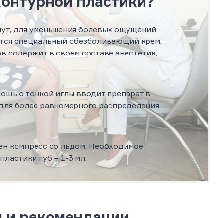
контурной пластики?
нут, для уменьшения болевых ощущений
сится специальный обезболивающий крем.
в содержит в своем составе анестетик,
омощью тонкой иглы вводит препарат в
, для более равномерного распределения
н компресс со льдом. Необходимое
ластики губ – 1-3 мл.
ы и рекомендации