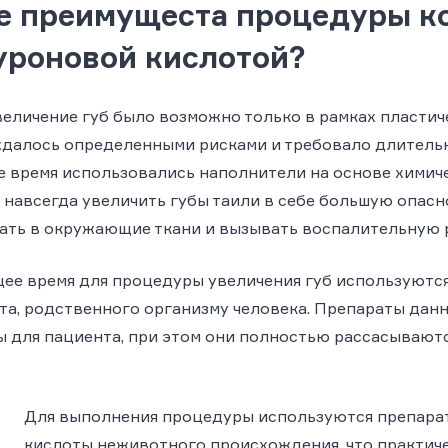
е преимущеста процедуры ко
уроновой кислотой?
еличение губ было возможно только в рамках пластиче
далось определенными рисками и требовало длительн
 время использовались наполнители на основе химиче
навсегда увеличить губы таили в себе большую опасно
ать в окружающие ткани и вызывать воспалительную 
щее время для процедуры увеличения губ используютс
та, родственного организму человека. Препараты дан
 для пациента, при этом они полностью рассасываются
Для выполнения процедуры используются препара
кислоты неживотного происхождения, что практич