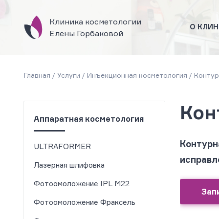
Клиника косметологии
О КЛИН
Елены Горбаковой
Главная
/
Услуги
/
Инъекционная косметология
/
Контур
Кон
Аппаратная косметология
Контурн
ULTRAFORMER
исправл
Лазерная шлифовка
Фотоомоложение IPL M22
Зап
Фотоомоложение Фраксель