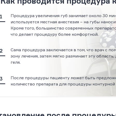
Как проводится процедура 
Процедура увеличения губ занимает около 30 ми
используется местная анестезия – на губы нано
Кроме того, большинство современных препарато
что делает процедуру более комфортной.
Сама процедура заключается в том, что врач с п
зону лечения, затем мягко разминает эту область
геля.
После процедуры пациенту может быть предложе
количество препарата для процедуры контурной п
тановление после процедур