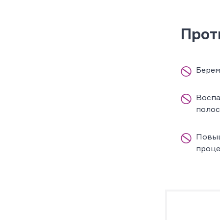
Прот
Берем
Воспа
полос
Повыш
проц