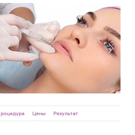
роцедура
Цены
Результат