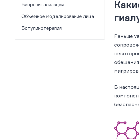
Каки
Биоревитализация
гиал
Объемное моделирование лица
Ботулинотерапия
Раньше ув
сопровож
некоторое
обещания 
мигриров
В настоя
компонен
безопасны