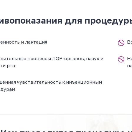
ивопоказания для процедур
енность и лактация
В
лительные процессы ЛОР-органов, пазух и
Н
ти рта
н
енная чувствительность к инъекционным
едурам